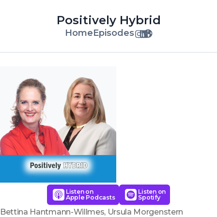
Positively Hybrid
Home
Episodes
Listen on
Listen on
Apple Podcasts
Spotify
Bettina Hantmann-Willmes, Ursula Morgenstern